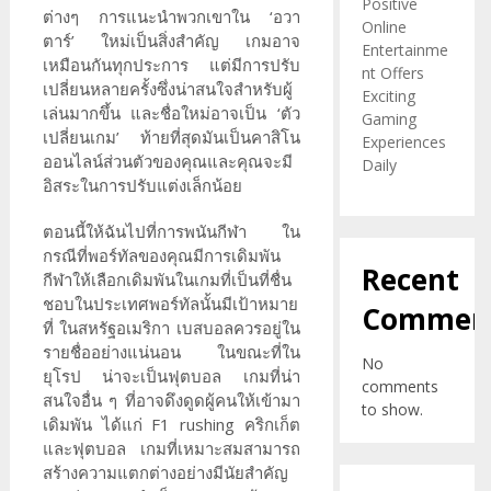
Positive
ต่างๆ การแนะนำพวกเขาใน ‘อวา
Online
ตาร์’ ใหม่เป็นสิ่งสำคัญ เกมอาจ
Entertainme
เหมือนกันทุกประการ แต่มีการปรับ
nt Offers
เปลี่ยนหลายครั้งซึ่งน่าสนใจสำหรับผู้
Exciting
เล่นมากขึ้น และชื่อใหม่อาจเป็น ‘ตัว
Gaming
เปลี่ยนเกม’ ท้ายที่สุดมันเป็นคาสิโน
Experiences
ออนไลน์ส่วนตัวของคุณและคุณจะมี
Daily
อิสระในการปรับแต่งเล็กน้อย
ตอนนี้ให้ฉันไปที่การพนันกีฬา ใน
กรณีที่พอร์ทัลของคุณมีการเดิมพัน
Recent
กีฬาให้เลือกเดิมพันในเกมที่เป็นที่ชื่น
ชอบในประเทศพอร์ทัลนั้นมีเป้าหมาย
Commen
ที่ ในสหรัฐอเมริกา เบสบอลควรอยู่ใน
รายชื่ออย่างแน่นอน ในขณะที่ใน
No
ยุโรป น่าจะเป็นฟุตบอล เกมที่น่า
comments
สนใจอื่น ๆ ที่อาจดึงดูดผู้คนให้เข้ามา
to show.
เดิมพัน ได้แก่ F1 rushing คริกเก็ต
และฟุตบอล เกมที่เหมาะสมสามารถ
สร้างความแตกต่างอย่างมีนัยสำคัญ