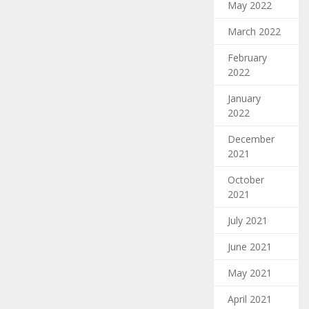
May 2022
March 2022
February
2022
January
2022
December
2021
October
2021
July 2021
June 2021
May 2021
April 2021