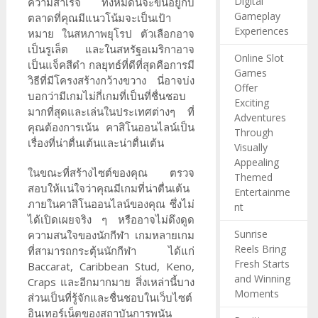
Digital
ความสำเร็จ ทั้งหมดนี้จะขึ้นอยู่กับ
Gameplay
ตลาดที่คุณมีแนวโน้มจะเป็นเป้า
Experiences
หมาย ในสหภาพยุโรป ตัวเลือกอาจ
เป็นรูเล็ต และในสหรัฐอเมริกาอาจ
Online Slot
เป็นแจ็คสีดำ กลยุทธ์ที่ดีที่สุดคือการมี
Games
วิธีที่มีโครงสร้างกว้างขวาง นี่อาจบ่ง
Offer
บอกว่ามีเกมไม่กี่เกมที่เป็นที่ชื่นชอบ
Exciting
มากที่สุดและเล่นในประเทศต่างๆ ที่
Adventures
คุณต้องการเน้น คาสิโนออนไลน์เป็น
Through
เรื่องที่น่าตื่นเต้นและน่าตื่นเต้น
Visually
Appealing
ในขณะที่สร้างไซต์ของคุณ ตรวจ
Themed
สอบให้แน่ใจว่าคุณมีเกมที่น่าตื่นเต้น
Entertainme
ภายในคาสิโนออนไลน์ของคุณ ซึ่งไม่
nt
ได้เปิดเผยจริง ๆ หรืออาจไม่ดึงดูด
Sunrise
ความสนใจของนักกีฬา เกมหลายเกม
Reels Bring
ที่สามารถกระตุ้นนักกีฬา ได้แก่
Fresh Starts
Baccarat, Caribbean Stud, Keno,
and Winning
Craps และอีกมากมาย สิ่งเหล่านี้บาง
Moments
ส่วนเป็นที่รู้จักและชื่นชอบในเว็บไซต์
อินเทอร์เน็ตของสถาบันการพนัน