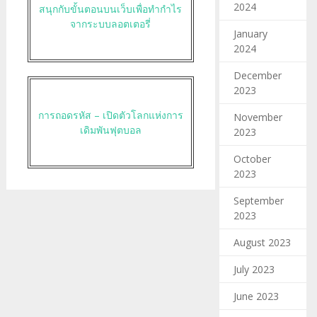
2024
สนุกกับขั้นตอนบนเว็บเพื่อทำกำไร
จากระบบลอตเตอรี่
January
2024
December
2023
การถอดรหัส – เปิดตัวโลกแห่งการ
November
เดิมพันฟุตบอล
2023
October
2023
September
2023
August 2023
July 2023
June 2023