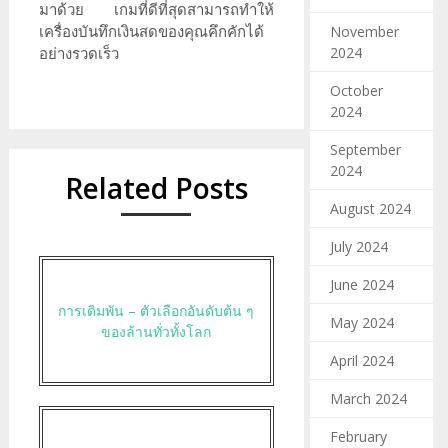
มาด้วย เกมที่ดีที่สุดสามารถทำให้
เครื่องบันทึกเงินสดของคุณคึกคักได้
November
อย่างรวดเร็ว
2024
October
2024
September
2024
Related Posts
August 2024
July 2024
June 2024
การเดิมพัน – ตัวเลือกอันดับต้น ๆ
May 2024
ของล้านทั่วทั้งโลก
April 2024
March 2024
February