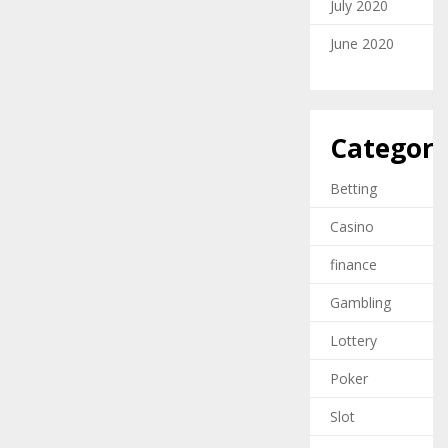
July 2020
June 2020
Categori
Betting
Casino
finance
Gambling
Lottery
Poker
Slot