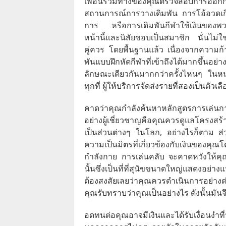
เพื่อนร่วมทางของคุณตรวจสอบการออกกำลัง
สถานการณ์การวางเดิมพัน การโอ้อวดเกี่
การ หรือการเดิมพันกีฬาใช้เงินของพว
หน้านี้และนิสัยชอบเป็นสมาชิก นั่นไม่ใช่
คู่ควร โดยพื้นฐานแล้ว เนื่องจากความ
พันแบบฝึกหัดกีฬาที่เข้าถึงได้มากขึ้
ลักษณะเดียวกันมากกว่าครั้งไหนๆ ในห
ทุกที่ ผู้ให้บริการจัดส่งรายที่สองเป็นตั
คาดว่าคุณกำลังค้นหาหลักสูตรการเล่น
อย่างผู้เชี่ยวชาญคือคุณควรดูแลโครงสร้
เป็นส่วนต่างๆ ในโลก, อย่างไรก็ตาม ส่ว
ความเป็นมิตรที่เกี่ยวข้องกับเงินของค
กำลังกาย การเล่นคลับ จะคาดหวังให้คุณถ่
นั้นซึ่งเป็นที่ที่สุนัขขนาดใหญ่แสดงอย่างแ
ต้องสงสัยเลยว่าคุณควรดำเนินการอย่างต
คุณรับทราบว่าคุณเป็นอย่างไร ดังนั้นมันจ
อดทนต่อคุณอาจมีเงินและได้รับเงื่อนงำที่