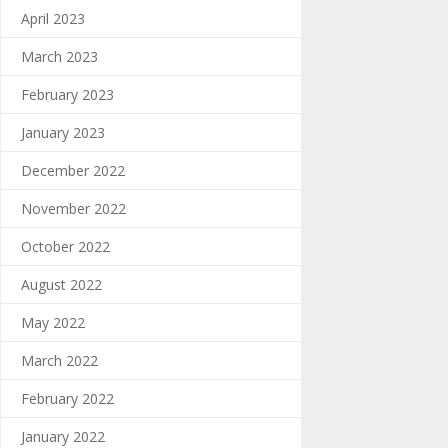
April 2023
March 2023
February 2023
January 2023
December 2022
November 2022
October 2022
August 2022
May 2022
March 2022
February 2022
January 2022