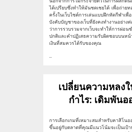
นอกจากการไม่กระจายตัวในการผลักดันเกี
ได้เปรียบซึ่งทำให้มันชดเชยได้ เพื่อถ่า
ครั้งในเว็บไซต์การเล่นแบบฝึกหัดกีฬาเพ
บังคับบัญชาของเว็บที่ยังคงทำงานอย่าง
ว่าการรวบรวมจากเว็บจะทำให้การผ่อนชำ
ปกติและคำปฏิเสธความรับผิดชอบบนหน้าเว
เงินที่สมควรได้รับของคุณ
...
เปลี่ยนความหลงใ
กำไร: เดิมพันอ
การเลือกเกมที่เหมาะสมสำหรับคาสิโนออ
ขึ้นอยู่กับตลาดที่คุณมีแนวโน้มจะเป็