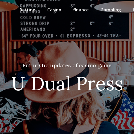
Betting
Casino
finance
Gambling
Futuristic updates of casino game
U Dual Press