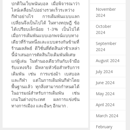
ปกติในเว็บพนันบอล เมื่อพิจารณาว่า
November
ไลน์เคลื่อนไปอย่างรวดเร็วระหว่าง
2024
กีฬาอย่างไร การเดิมพันแบบแลก
เปลี่ยนจึงเป็นไปได้ ในทางทฤษฎี ข้อ
October
ได้เปรียบเล็กน้อย 1-3% เป็นไปได้
2024
เมื่อการเดิมพันแบบเอกพจน์แบบทาง
เดียวที่ร้านหนึ่งและแบบตรงกันข้ามที่
September
ร้านผลลัพธ์ ดิวิชั่นที่ตัดสินล่าช้าเหล่า
2024
นี้นำเสนอการตัดสินใจเดิมพันพิเศษ
August 2024
แก่ผู้เล่น ในทำนองเดียวกันกับเจ้ามือ
รับแทงจริง มีหลายหัวข้อสำหรับการ
July 2024
เดิมพัน เช่น การแข่งม้า เบสบอล
และกีฬา แต่ในการเดิมพันกีฬาโดย
June 2024
พื้นฐานแล้ว ทุกสิ่งสามารถกำหนดได้
ในอารมณ์สำหรับการเดิมพัน เช่น
May 2024
เกมในต่างประเทศ ผลการแข่งขัน
April 2024
ทางการเมือง และอื่นๆ อีกมาก .
March 2024
February