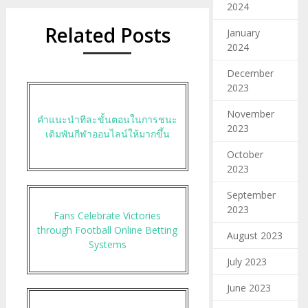
2024
Related Posts
January
2024
December
2023
November
คำแนะนำทีละขั้นตอนในการชนะ
2023
เดิมพันกีฬาออนไลน์ให้มากขึ้น
October
2023
September
2023
Fans Celebrate Victories
through Football Online Betting
August 2023
Systems
July 2023
June 2023