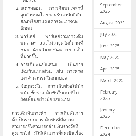
September
สเตรทออน – การเดิมพันเหล่านี้
2025
ถูกกำหนดโดยยอมรับว่านักกีฬา
สองหรือสามคนควรจะเอาชนะ
August 2025
อีกคน
July 2025
พาร์เลย์ – พาร์เลย์รวมการเดิม
พันต่างๆ และไม่ว่าจุดใดก็ตามที่
June 2025
ชนะ นักพนันจะชนะการจ่ายเงิน
ที่มากขึ้น
May 2025
การเดิมพันข้อเสนอ – เป็นการ
April 2025
เดิมพันแบบด่วน เช่น การคาด
เดาจำนวนรันในเกมบอล
March 2025
ข้อมูลวงใน – ความลับช่วยให้นัก
February
พนันเข้าร่วมเดิมพันในเกมที่ไม่
2025
ผิดเพี้ยนอย่างน้อยสองเกม
January
การเดิมพันการค้า – การเดิมพันการ
2025
ค้าเป็นระบบการเดิมพันที่มีความ
สามารถซึ่งสามารถจ่ายเงินรางวัลที่
December
สูงมากได้ มีให้เห็นมากที่สุดเป็นเรื่อง
2024