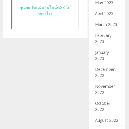
May 2023
คุณจะประเมินอินไลน์w88 ได้
April 2023
อย่างไร?
March 2023
February
2023
January
2023
December
2022
November
2022
October
2022
August 2022