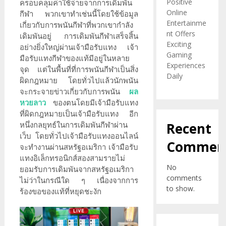
Positive
ครอบคลุมค่าใช้จ่ายจากการเดิมพัน
Online
กีฬา พวกเขาทำเช่นนี้โดยใช้ข้อมูล
Entertainme
เกี่ยวกับการพนันกีฬาที่พวกเขากำลัง
nt Offers
เดิมพันอยู่ การเดิมพันกีฬาเสร็จสิ้น
Exciting
อย่างยิ่งใหญ่ผ่านเจ้ามือรับแทง เจ้า
Gaming
มือรับแทงกีฬาของแท้มีอยู่ในหลาย
Experiences
จุด แต่ในพื้นที่ที่การพนันกีฬาเป็นสิ่ง
Daily
ผิดกฎหมาย โดยทั่วไปแล้วนักพนัน
จะกระจายข่าวเกี่ยวกับการพนัน
ผล
หวยลาว
ของตนโดยมีเจ้ามือรับแทง
ที่ผิดกฎหมายเป็นเจ้ามือรับแทง อีก
หนึ่งกลยุทธ์ในการเดิมพันกีฬาผ่าน
Recent
เว็บ โดยทั่วไปเจ้ามือรับแทงออนไลน์
Commen
จะทำงานผ่านสหรัฐอเมริกา เจ้ามือรับ
แทงอิเล็กทรอนิกส์สองสามรายไม่
No
ยอมรับการเดิมพันจากสหรัฐอเมริกา
comments
ไม่ว่าในกรณีใด ๆ เนื่องจากการ
to show.
ร้องขอของแท้ที่หยุดชะงัก