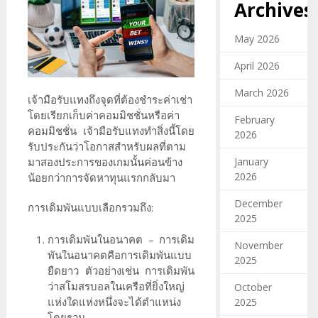
Archives
May 2026
April 2026
March 2026
เจ้ามือรับแทงถึงจุดที่ต้องชำระค่าเช่า
โดยเรียกเก็บค่าคอมมิชชั่นหรือค่า
February
คอมมิชชั่น เจ้ามือรับแทงทำสิ่งนี้โดย
2026
รับประกันว่าโอกาสสำหรับผลที่ตาม
January
มาสองประการของเกมนั้นค่อนข้าง
2026
น้อยกว่าการจัดหาทุนแรกกลับมา
December
การเดิมพันแบบเลือกรวมถึง:
2025
การเดิมพันในอนาคต – การเดิม
November
พันในอนาคตคือการเดิมพันแบบ
2025
ยืดยาว ตัวอย่างเช่น การเดิมพัน
ว่าสโมสรบอลในเครือที่ยิ่งใหญ่
October
แห่งใดแห่งหนึ่งจะได้ตำแหน่ง
2025
โดยรวม