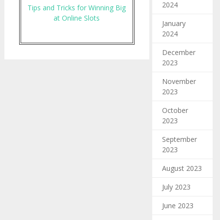
2024
Tips and Tricks for Winning Big
at Online Slots
January
2024
December
2023
November
2023
October
2023
September
2023
August 2023
July 2023
June 2023