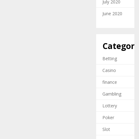
July 2020
June 2020
Categori
Betting
Casino
finance
Gambling
Lottery
Poker
Slot