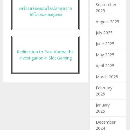
September
เครื่องสล็อตออนไลน์ล่าสุดจาก
2025
วิดีโอเกมของคู่แข่ง
August 2025
July 2025
June 2025
Redirection to Past Karma the
May 2025
Investigation in Slot Gaming
April 2025
March 2025
February
2025
January
2025
December
2024