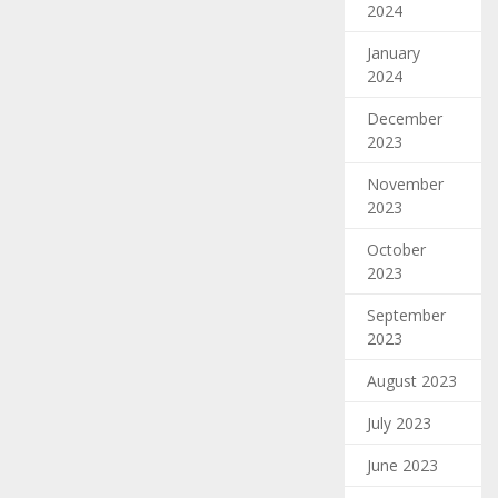
2024
January
2024
December
2023
November
2023
October
2023
September
2023
August 2023
July 2023
June 2023