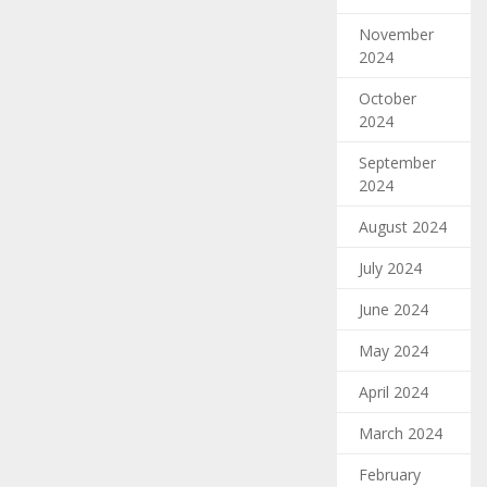
November
2024
October
2024
September
2024
August 2024
July 2024
June 2024
May 2024
April 2024
March 2024
February