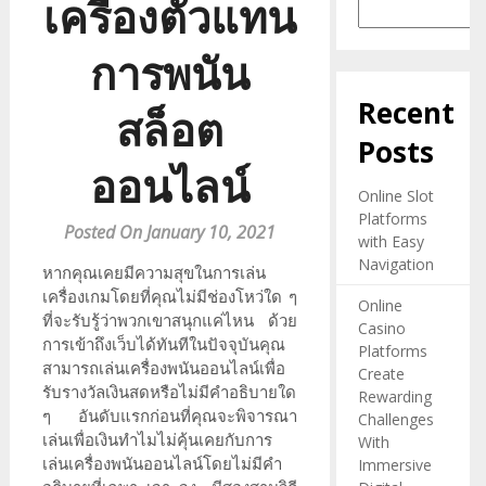
เครื่องตัวแทน
การพนัน
Recent
สล็อต
Posts
ออนไลน์
Online Slot
Platforms
Posted On January 10, 2021
with Easy
Navigation
หากคุณเคยมีความสุขในการเล่น
เครื่องเกมโดยที่คุณไม่มีช่องโหว่ใด ๆ
Online
ที่จะรับรู้ว่าพวกเขาสนุกแค่ไหน ด้วย
Casino
การเข้าถึงเว็บได้ทันทีในปัจจุบันคุณ
Platforms
สามารถเล่นเครื่องพนันออนไลน์เพื่อ
Create
รับรางวัลเงินสดหรือไม่มีคำอธิบายใด
Rewarding
ๆ อันดับแรกก่อนที่คุณจะพิจารณา
Challenges
เล่นเพื่อเงินทำไมไม่คุ้นเคยกับการ
With
เล่นเครื่องพนันออนไลน์โดยไม่มีคำ
Immersive