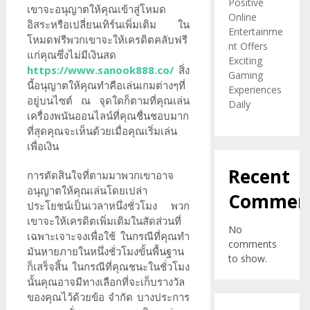
Positive
เขาจะอนุญาตให้คุณเข้าสู่โหมด
Online
อิสระหรือเปลี่ยนเทิร์นเพิ่มเติม ใน
Entertainme
โหมดฟรีพวกเขาจะให้เครดิตคลับฟรี
nt Offers
แก่คุณซึ่งไม่มีเงินสด
Exciting
https://www.sanook888.co/
สิ่ง
Gaming
นี้อนุญาตให้คุณทำคือเล่นเกมต่างๆที่
Experiences
อยู่บนไซต์ ณ จุดใดก็ตามที่คุณเล่น
Daily
เครื่องพนันออนไลน์ที่คุณชื่นชอบมาก
ที่สุดคุณจะเห็นด้วยเมื่อคุณเริ่มเล่น
เพื่อเงิน
Recent
การตัดสินใจที่ตามมาพวกเขาอาจ
อนุญาตให้คุณเล่นโดยเปล่า
Commen
ประโยชน์เป็นเวลาหนึ่งชั่วโมง พวก
เขาจะให้เครดิตเพิ่มเติมในสัดส่วนที่
No
เฉพาะเจาะจงเพื่อใช้ ในกรณีที่คุณทำ
comments
มันหายภายในหนึ่งชั่วโมงขั้นพื้นฐาน
to show.
ก็เสร็จสิ้น ในกรณีที่คุณชนะในชั่วโมง
นั้นคุณอาจมีทางเลือกที่จะเก็บรางวัล
ของคุณไว้ด้วยข้อ จำกัด บางประการ