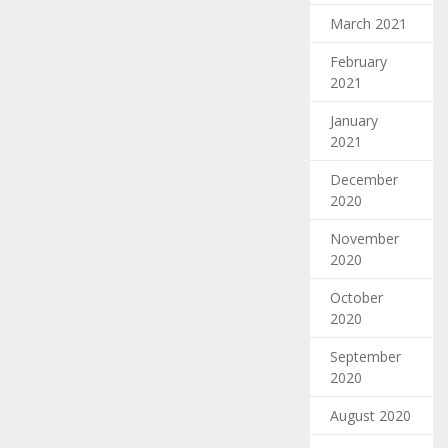
March 2021
February
2021
January
2021
December
2020
November
2020
October
2020
September
2020
August 2020