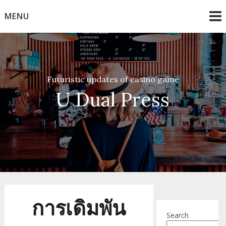
Skip
MENU
to
content
Futuristic updates of casino game
U Dual Press
การเดิมพัน
Search