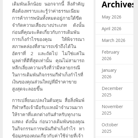
Archives
เดิมพันเล็กน้อย
นอกจากนี้
สิ่งสำคัญ
คือต้องทราบและรู้ว่าค่าธรรมเนียม
May 2026
การค้าการพนันทั้งหมดอยู่ภายใต้ขีด
จำกัดความเสี่ยงบางประเภท
ดังนั้น
April 2026
ก่อนที่คุณจะคิดเกี่ยวกับการเดิมพัน
การเก็งกำไรของคุณ
ให้พิจารณา
March 2026
สภาพคล่องที่สามารถเข้าถึงได้ใน
February
2
อัตราที่
และถัดไป
ไม่ใช่แค่ใน
2026
มูลค่าที่ดีที่สุดเท่านั้น
คุณไม่สามารถ
หลีกเลี่ยงความจริงที่ว่ามีหลายกรณี
January
ในการเดิมพันกิจกรรมกีฬาเก็งกำไรที่
2026
เงินของคุณส่วนใหญ่ที่มีราคาขาย
December
สูงสุดจะลอยขึ้น
2025
การเปลี่ยนแปลงในต้นทุน
สื่อสิ่งพิมพ์
November
กีฬาหรือเจ้ามือรับแทงม้าจำนวนมาก
2025
ให้ราคาที่แตกต่างกันสำหรับทุกงาน
แสดง
ดังนั้น
ก่อนวางเดิมพันของคุณ
October
ในกิจกรรมการพนันกีฬาเก็งกำไร
หา
2025
ข้อมูลของคุณเกี่ยวกับค่าใช้จ่ายที่เจ้า