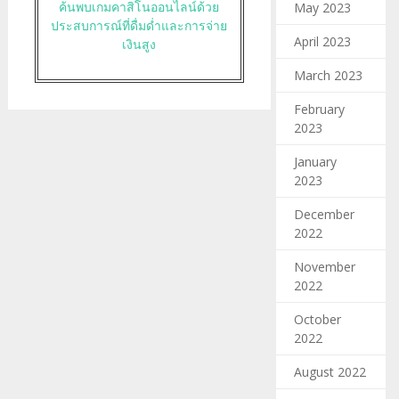
ค้นพบเกมคาสิโนออนไลน์ด้วย
May 2023
ประสบการณ์ที่ดื่มด่ำและการจ่าย
April 2023
เงินสูง
March 2023
February
2023
January
2023
December
2022
November
2022
October
2022
August 2022