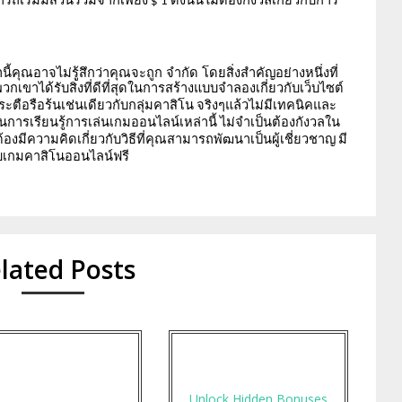
$ 1
ี้คุณอาจไม่รู้สึกว่าคุณจะถูก
จำกัด
โดยสิ่งสำคัญอย่างหนึ่งที่
วกเขาได้รับสิ่งที่ดีที่สุดในการสร้างแบบจำลองเกี่ยวกับเว็บไซต์
ตือรือร้นเช่นเดียวกับกลุ่มคาสิโน
จริงๆแล้วไม่มีเทคนิคและ
นการเรียนรู้การเล่นเกมออนไลน์เหล่านี้
ไม่จำเป็นต้องกังวลใน
องมีความคิดเกี่ยวกับวิธีที่คุณสามารถพัฒนาเป็นผู้เชี่ยวชาญ
มี
ลับเกมคาสิโนออนไลน์ฟรี
lated Posts
Unlock Hidden Bonuses