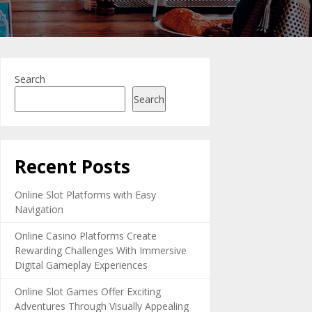
Search
Search
Recent Posts
Online Slot Platforms with Easy
Navigation
Online Casino Platforms Create
Rewarding Challenges With Immersive
Digital Gameplay Experiences
Online Slot Games Offer Exciting
Adventures Through Visually Appealing