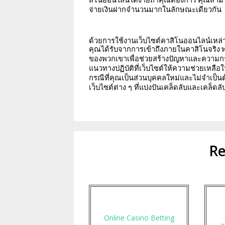
จ่ายเงินฝากจำนวนมากในลักษณะเดียวกัน
ด้วยการใช้งานเว็บไซต์คาสิโนออนไลน์เหล่าน
คุณได้รับจากการเข้าถึงภายในคาสิโนจริง
พ
ของพวกเขาเพื่อช่วยสร้างปัญหาและความกระ
แนวทางปฏิบัติที่เว็บไซต์ให้ความช่วยเหลือใ
กรณีที่คุณเป็นส่วนบุคคลใหม่และไม่จำเป็นต้
เว็บไซต์ต่าง
ๆ
ที่แบ่งปันเคล็ดลับและเคล็ด
Re
Online Casino Betting