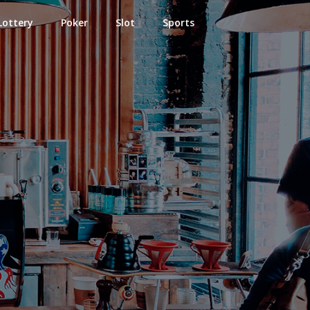
Lottery
Poker
Slot
Sports