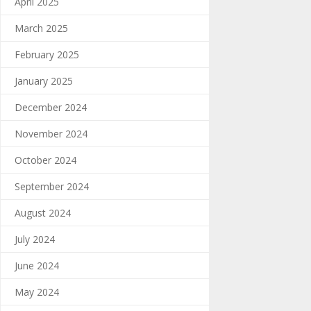
April 2025
March 2025
February 2025
January 2025
December 2024
November 2024
October 2024
September 2024
August 2024
July 2024
June 2024
May 2024