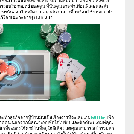
รเชื่อมโยงพื้นที่องค์กรและกระดานสนทนาในพื้นที่ใกล้เคียงที่
่ำรวยหรือกลยุทธ์ของคุณ
ที่นั่นคุณอาจทำเพื่อนพิเศษและคุ้น
ัยการพนันออนไลน์มีความสนุกสนานมากขึ้นพร้อมใช้งานและยัง
ุไว้โดยเฉพาะจากรูปแบบหนึ่ง
ำธุรกิจจากที่บ้านมันเป็นเรื่องง่ายที่จะเล่นเกม
ts911bet
เพื่อ
กดดัน
นอกจากนี้คุณจะพบข้อได้เปรียบและข้อดีเพิ่มเติมที่คุณ
ักที่จะลองใช้คาสิโนที่อยู่ใกล้เคียง
แต่คุณสามารถเข้าร่วมคา
รถเริ่มมีส่วนร่วมจากเพียง
ดังนั้นไม่ต้องกังวลเกี่ยวกับการ