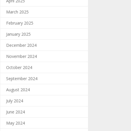
April 2025
March 2025
February 2025
January 2025
December 2024
November 2024
October 2024
September 2024
August 2024
July 2024
June 2024
May 2024