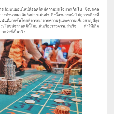
การเดิมพันออนไลน์คืออคติที่มีความมั่นใจมากเกินไป ซึ่งบุคคล
ทำนายผลลัพธ์อย่างแม่นยำ สิ่งนี้สามารถนำไปสู่การเสี่ยงที่
พันที่มากขึ้นโดยพิจารณาจากความรู้และความเชี่ยวชาญที่สูง
ะโยชน์จากอคตินี้โดยเน้นเรื่องราวความสำเร็จ ทำให้เกิด
กว่าที่เป็นจริง