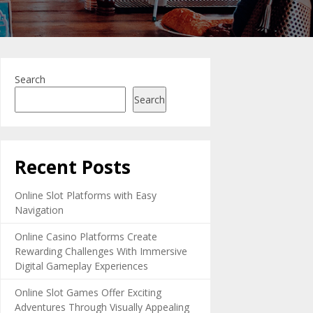
Search
Search
Recent Posts
Online Slot Platforms with Easy
Navigation
Online Casino Platforms Create
Rewarding Challenges With Immersive
Digital Gameplay Experiences
Online Slot Games Offer Exciting
Adventures Through Visually Appealing