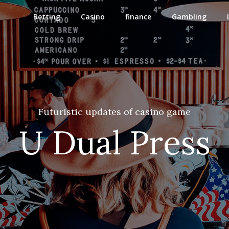
Betting
Casino
finance
Gambling
Futuristic updates of casino game
U Dual Press