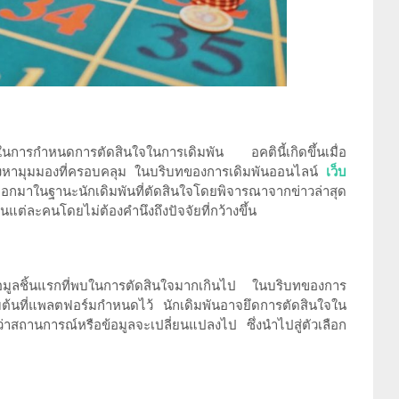
ในการกำหนดการตัดสินใจในการเดิมพัน อคตินี้เกิดขึ้นเมื่อ
แสวงหามุมมองที่ครอบคลุม ในบริบทของการเดิมพันออนไลน์
เว็บ
อกมาในฐานะนักเดิมพันที่ตัดสินใจโดยพิจารณาจากข่าวล่าสุด
่นแต่ละคนโดยไม่ต้องคำนึงถึงปัจจัยที่กว้างขึ้น
ข้อมูลชิ้นแรกที่พบในการตัดสินใจมากเกินไป ในบริบทของการ
ิ่มต้นที่แพลตฟอร์มกำหนดไว้ นักเดิมพันอาจยึดการตัดสินใจใน
้ว่าสถานการณ์หรือข้อมูลจะเปลี่ยนแปลงไป ซึ่งนำไปสู่ตัวเลือก