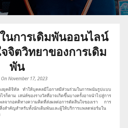
ในการเดิมพันออนไลน์
ใจจิตวิทยาของการเดิม
พัน
 On November 17, 2023
งยุคดิจิทัล ทำให้บุคคลมีโอกาสมีส่วนร่วมในการพนันรูปแบบ
ไรก็ตาม เสน่ห์ของรางวัลที่อาจเกิดขึ้นบางครั้งอาจนำไปสู่การ
ทธิพลจากอคติทางความคิดที่ส่งผลต่อการตัดสินใจของเรา การ
ิ่งสำคัญสำหรับทั้งนักเดิมพันและผู้ให้บริการแพลตฟอร์มใน
บ