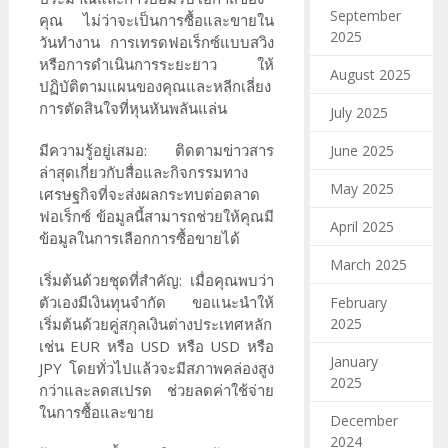
September
คุณ ไม่ว่าจะเป็นการซื้อและขายใน
2025
วันทำงาน การเทรดฟอเร็กซ์แบบสวิง
หรือการดำเนินการระยะยาว ให้
August 2025
ปฏิบัติตามแผนของคุณและหลีกเลี่ยง
การตัดสินใจที่หุนหันพลันแล่น
July 2025
มีความรู้อยู่เสมอ: ติดตามข่าวสาร
June 2025
ล่าสุดเกี่ยวกับสื่อและกิจกรรมทาง
May 2025
เศรษฐกิจที่จะส่งผลกระทบต่อตลาด
ฟอเร็กซ์ ข้อมูลนี้สามารถช่วยให้คุณมี
April 2025
ข้อมูลในการเลือกการซื้อขายได้
March 2025
เริ่มต้นด้วยชุดที่สำคัญ: เมื่อคุณพบว่า
ตัวเองมีเงินทุนจำกัด ขอแนะนำให้
February
2025
เริ่มต้นด้วยคู่สกุลเงินต่างประเทศหลัก
เช่น EUR หรือ USD หรือ USD หรือ
January
JPY โดยทั่วไปแล้วจะมีสภาพคล่องสูง
2025
กว่าและลดสเปรด ช่วยลดค่าใช้จ่าย
ในการซื้อและขาย
December
2024