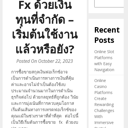
Fx ด้วยเงิน
ทุนที่จำกัด –
Recent
เริ่มต้นใช้งาน
Posts
แล้วหรือยัง?
Online Slot
Platforms
Posted On October 22, 2023
with Easy
Navigation
การซื้อขายสกุลเงินฟอเร็กซ์อาจ
เป็นการดำเนินการทางการเงินที่คุ้ม
Online
ค่าและอาจไม่จำเป็นต้องใช้งบ
Casino
ประมาณจำนวนมากในการดำเนิน
Platforms
ธุรกิจต่อไป ด้วยกลยุทธ์ที่ถูกต้อง วินัย
Create
และการมุ่งเน้นที่การควบคุมโอกาส
Rewarding
เริ่มต้นเส้นทางการเทรดฟอเร็กซ์ของ
Challenges
คุณแม้ในช่วงราคาที่ต่ำที่สุด ต่อไปนี้
With
เป็นวิธีเริ่มต้นการซื้อขาย fx ด้วยงบ
Immersive